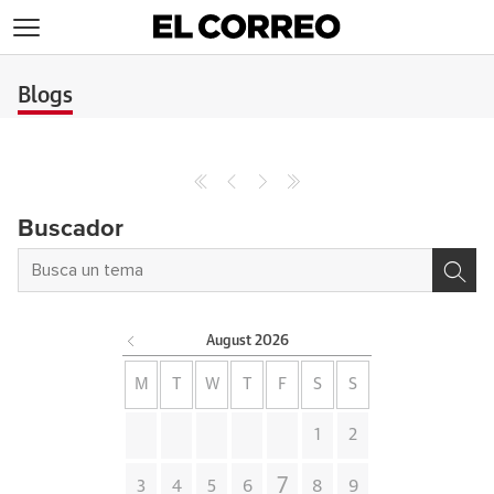
>
Blogs
Buscador
August
2026
M
T
W
T
F
S
S
1
2
7
3
4
5
6
8
9