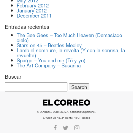
May 2012
February 2012
January 2012
December 2011
Entradas recientes
The Bee Gees – Too Much Heaven (Demasiado
cielo)
Stars on 45 – Beatles Medley
I amb el somriure, la revolta (Y con la sonrisa, la
revuelta)
Spargo – You and me (Tú y yo)
The Art Company – Susanna
Buscar
Search
for:
© DIARIO EL CORREO, S.A. Sociedad Unipersonal.
C/ Gran Vía 45, 3ª planta, 48011 Bilbao