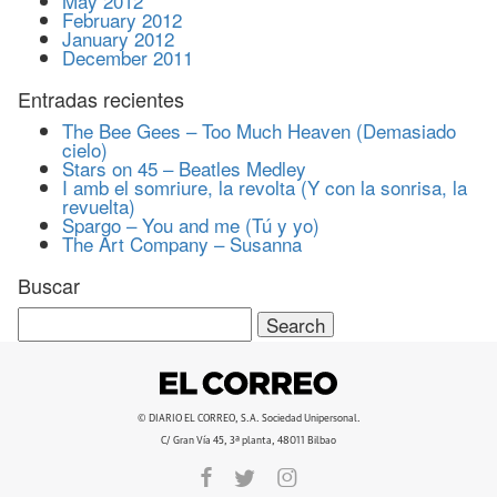
May 2012
February 2012
January 2012
December 2011
Entradas recientes
The Bee Gees – Too Much Heaven (Demasiado
cielo)
Stars on 45 – Beatles Medley
I amb el somriure, la revolta (Y con la sonrisa, la
revuelta)
Spargo – You and me (Tú y yo)
The Art Company – Susanna
Buscar
Search
for:
© DIARIO EL CORREO, S.A. Sociedad Unipersonal.
C/ Gran Vía 45, 3ª planta, 48011 Bilbao