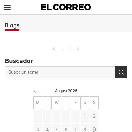
>
Blogs
Buscador
August
2026
M
T
W
T
F
S
S
1
2
9
3
4
5
6
7
8