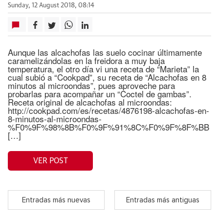
Sunday, 12 August 2018, 08:14
Aunque las alcachofas las suelo cocinar últimamente
caramelizándolas en la freidora a muy baja
temperatura, el otro día vi una receta de “Marieta” la
cual subió a “Cookpad”, su receta de “Alcachofas en 8
minutos al microondas”, pues aproveche para
probarlas para acompañar un “Coctel de gambas”.
Receta original de alcachofas al microondas:
http://cookpad.com/es/recetas/4876198-alcachofas-en-
8-minutos-al-microondas-
%F0%9F%98%8B%F0%9F%91%8C%F0%9F%8F%BB
[…]
VER POST
Entradas más nuevas
Entradas más antiguas