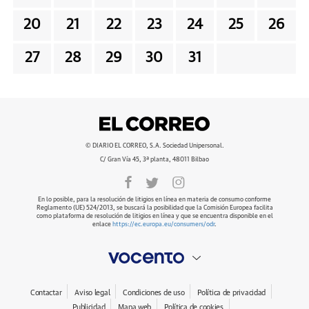
20
21
22
23
24
25
26
27
28
29
30
31
© DIARIO EL CORREO, S.A. Sociedad Unipersonal.
C/ Gran Vía 45, 3ª planta, 48011 Bilbao
En lo posible, para la resolución de litigios en línea en materia de consumo conforme
Reglamento (UE) 524/2013, se buscará la posibilidad que la Comisión Europea facilita
como plataforma de resolución de litigios en línea y que se encuentra disponible en el
enlace
https://ec.europa.eu/consumers/odr
.
Contactar
Aviso legal
Condiciones de uso
Política de privacidad
Publicidad
Mapa web
Política de cookies