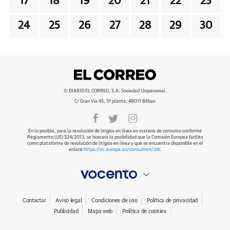
17
18
19
20
21
22
23
24
25
26
27
28
29
30
© DIARIO EL CORREO, S.A. Sociedad Unipersonal.
C/ Gran Vía 45, 3ª planta, 48011 Bilbao
En lo posible, para la resolución de litigios en línea en materia de consumo conforme
Reglamento (UE) 524/2013, se buscará la posibilidad que la Comisión Europea facilita
como plataforma de resolución de litigios en línea y que se encuentra disponible en el
enlace
https://ec.europa.eu/consumers/odr
.
Contactar
Aviso legal
Condiciones de uso
Política de privacidad
Publicidad
Mapa web
Política de cookies