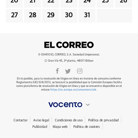
20
21
22
23
24
25
26
27
28
29
30
31
© DIARIO EL CORREO, S.A. Sociedad Unipersonal.
C/ Gran Vía 45, 3ª planta, 48011 Bilbao
En lo posible, para la resolución de litigios en línea en materia de consumo conforme
Reglamento (UE) 524/2013, se buscará la posibilidad que la Comisión Europea facilita
como plataforma de resolución de litigios en línea y que se encuentra disponible en el
enlace
https://ec.europa.eu/consumers/odr
.
Contactar
Aviso legal
Condiciones de uso
Política de privacidad
Publicidad
Mapa web
Política de cookies