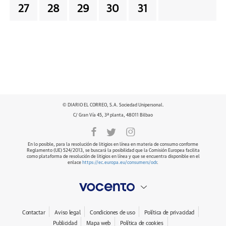
27
28
29
30
31
© DIARIO EL CORREO, S.A. Sociedad Unipersonal.
C/ Gran Vía 45, 3ª planta, 48011 Bilbao
En lo posible, para la resolución de litigios en línea en materia de consumo conforme
Reglamento (UE) 524/2013, se buscará la posibilidad que la Comisión Europea facilita
como plataforma de resolución de litigios en línea y que se encuentra disponible en el
enlace
https://ec.europa.eu/consumers/odr
.
Contactar
Aviso legal
Condiciones de uso
Política de privacidad
Publicidad
Mapa web
Política de cookies