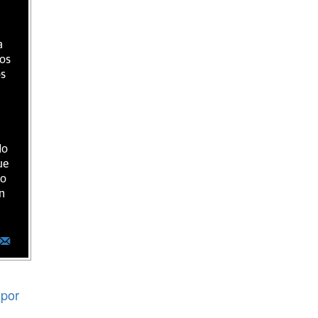
a
ios
os
do
ue
ro
n
por