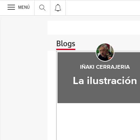
>
MENÚ
Blogs
IÑAKI CERRAJERIA
La ilustración