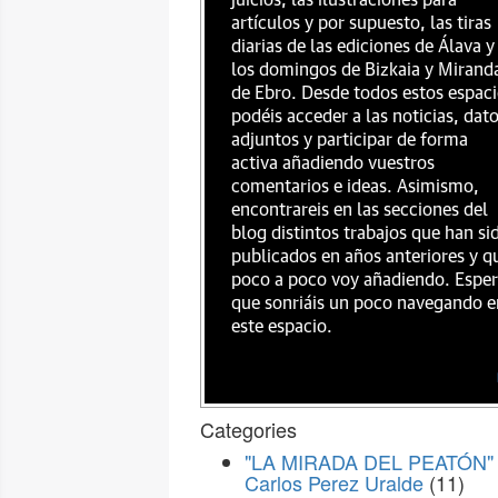
juicios, las ilustraciones para
artículos y por supuesto, las tiras
diarias de las ediciones de Álava y
los domingos de Bizkaia y Mirand
de Ebro. Desde todos estos espac
podéis acceder a las noticias, dat
adjuntos y participar de forma
activa añadiendo vuestros
comentarios e ideas. Asimismo,
encontrareis en las secciones del
blog distintos trabajos que han si
publicados en años anteriores y q
poco a poco voy añadiendo. Espe
que sonriáis un poco navegando e
este espacio.
Categories
"LA MIRADA DEL PEATÓN" 
Carlos Perez Uralde
(11)