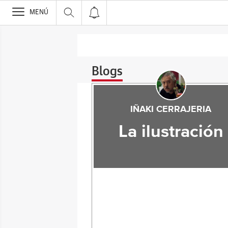
>
MENÚ
Blogs
IÑAKI CERRAJERIA
La ilustración