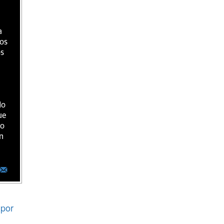
a
ios
os
do
ue
ro
n
por