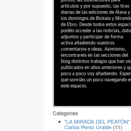
juicios, las ilustraciones para
artículos y por supuesto, las tiras
diarias de las ediciones de Álava y
los domingos de Bizkaia y Mirand
de Ebro. Desde todos estos espac
podéis acceder a las noticias, dat
adjuntos y participar de forma
activa añadiendo vuestros
comentarios e ideas. Asimismo,
encontrareis en las secciones del
blog distintos trabajos que han si
publicados en años anteriores y q
poco a poco voy añadiendo. Espe
que sonriáis un poco navegando e
este espacio.
Categories
"LA MIRADA DEL PEATÓN" 
Carlos Perez Uralde
(11)