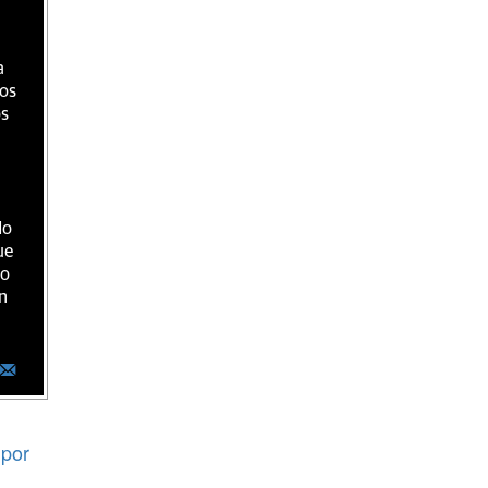
a
ios
os
do
ue
ro
n
por