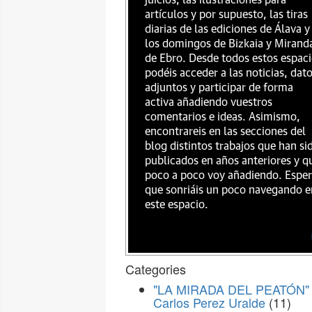
juicios, las ilustraciones para
artículos y por supuesto, las tiras
diarias de las ediciones de Álava y
los domingos de Bizkaia y Mirand
de Ebro. Desde todos estos espac
podéis acceder a las noticias, dat
adjuntos y participar de forma
activa añadiendo vuestros
comentarios e ideas. Asimismo,
encontrareis en las secciones del
blog distintos trabajos que han si
publicados en años anteriores y q
poco a poco voy añadiendo. Espe
que sonriáis un poco navegando e
este espacio.
Categories
"LA MIRADA DEL PEATÓN" 
Carlos Perez Uralde
(11)