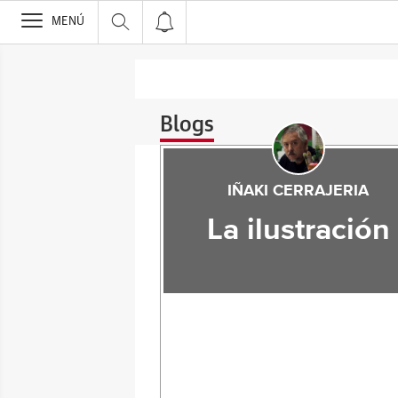
>
MENÚ
Blogs
IÑAKI CERRAJERIA
La ilustración