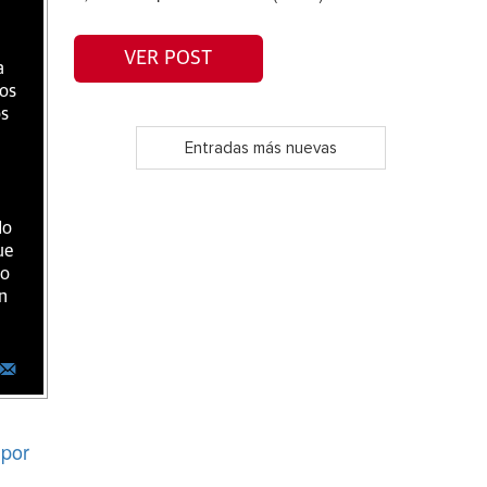
VER POST
a
ios
os
Entradas más nuevas
do
ue
ro
n
por