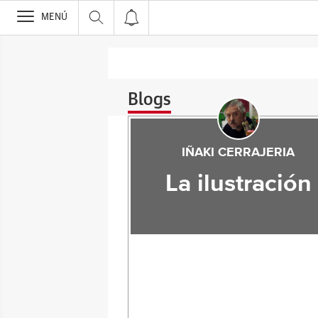
>
MENÚ
Blogs
IÑAKI CERRAJERIA
La ilustración