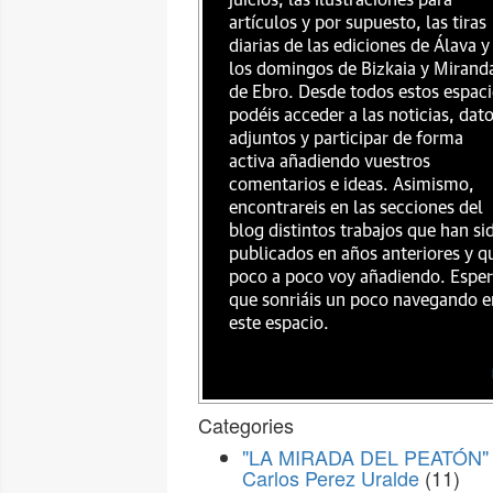
juicios, las ilustraciones para
artículos y por supuesto, las tiras
diarias de las ediciones de Álava y
los domingos de Bizkaia y Mirand
de Ebro. Desde todos estos espac
podéis acceder a las noticias, dat
adjuntos y participar de forma
activa añadiendo vuestros
comentarios e ideas. Asimismo,
encontrareis en las secciones del
blog distintos trabajos que han si
publicados en años anteriores y q
poco a poco voy añadiendo. Espe
que sonriáis un poco navegando e
este espacio.
Categories
"LA MIRADA DEL PEATÓN" 
Carlos Perez Uralde
(11)