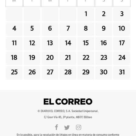
M
T
W
T
F
S
S
1
2
3
4
5
6
7
8
9
10
11
12
13
14
15
16
17
18
19
20
21
22
23
24
25
26
27
28
29
30
31
© DIARIO EL CORREO, S.A. Sociedad Unipersonal.
C/ Gran Vía 45, 3ª planta, 48011 Bilbao
En lo posible, para la resolución de litigios en línea en materia de consumo conforme