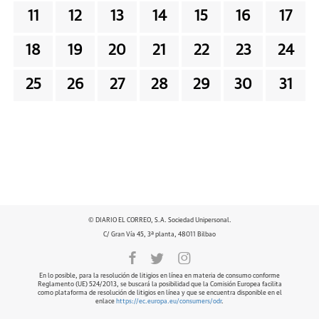
11
12
13
14
15
16
17
18
19
20
21
22
23
24
25
26
27
28
29
30
31
© DIARIO EL CORREO, S.A. Sociedad Unipersonal.
C/ Gran Vía 45, 3ª planta, 48011 Bilbao
En lo posible, para la resolución de litigios en línea en materia de consumo conforme
Reglamento (UE) 524/2013, se buscará la posibilidad que la Comisión Europea facilita
como plataforma de resolución de litigios en línea y que se encuentra disponible en el
enlace
https://ec.europa.eu/consumers/odr
.