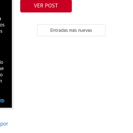
VER POST
a
ios
Entradas más nuevas
os
do
ue
ro
n
por