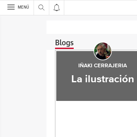
>
MENÚ
Blogs
IÑAKI CERRAJERIA
La ilustración