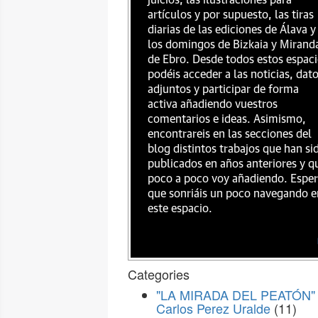
juicios, las ilustraciones para
artículos y por supuesto, las tiras
diarias de las ediciones de Álava y
los domingos de Bizkaia y Mirand
de Ebro. Desde todos estos espac
podéis acceder a las noticias, dat
adjuntos y participar de forma
activa añadiendo vuestros
comentarios e ideas. Asimismo,
encontrareis en las secciones del
blog distintos trabajos que han si
publicados en años anteriores y q
poco a poco voy añadiendo. Espe
que sonriáis un poco navegando e
este espacio.
Categories
"LA MIRADA DEL PEATÓN" 
Carlos Perez Uralde
(11)