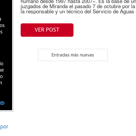
humano desde 1997 hasta 2007». Es la base de un
juzgados de Miranda el pasado 7 de octubre por la 
la responsable y un técnico del Servicio de Aguas 
a
ios
VER POST
os
Entradas más nuevas
do
ue
ro
n
por