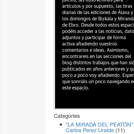
juicios, las ilustraciones para
artículos y por supuesto, las tiras
diarias de las ediciones de Álava y
los domingos de Bizkaia y Mirand
de Ebro. Desde todos estos espac
podéis acceder a las noticias, dat
adjuntos y participar de forma
activa añadiendo vuestros
comentarios e ideas. Asimismo,
encontrareis en las secciones del
blog distintos trabajos que han si
publicados en años anteriores y q
poco a poco voy añadiendo. Espe
que sonriáis un poco navegando e
este espacio.
Categories
"LA MIRADA DEL PEATÓN" 
Carlos Perez Uralde
(11)