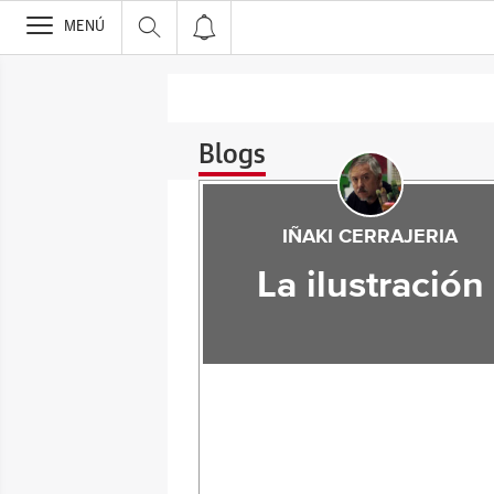
>
MENÚ
Blogs
IÑAKI CERRAJERIA
La ilustración