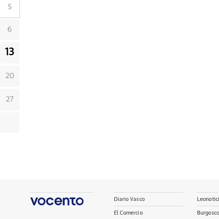
S
6
13
20
27
Diario Vasco
Leonotic
El Comercio
Burgosc