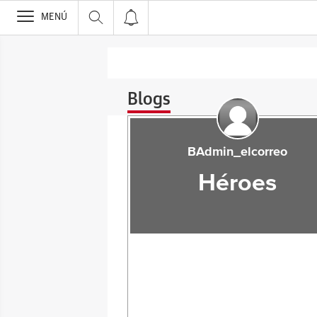
>
MENÚ
Blogs
BAdmin_elcorreo
Héroes