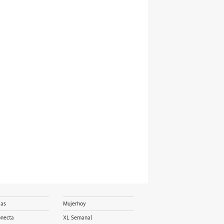
ias
Mujerhoy
onecta
XL Semanal