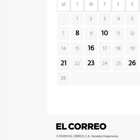
M
T
W
T
F
S
1
2
3
4
5
8
10
7
9
11
12
16
14
15
17
18
19
21
23
26
22
24
25
28
© DIARIO EL CORREO, S.A. Sociedad Unipersonal.