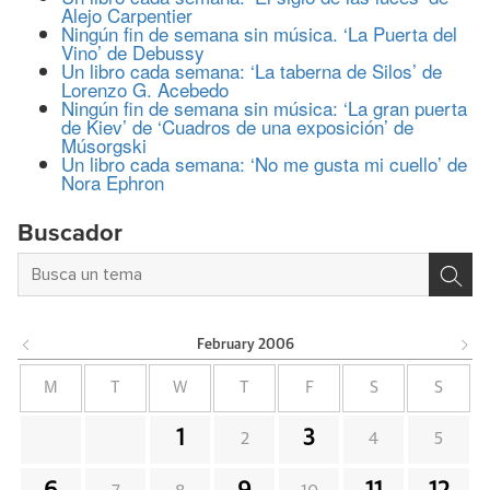
Alejo Carpentier
Ningún fin de semana sin música. ‘La Puerta del
Vino’ de Debussy
Un libro cada semana: ‘La taberna de Silos’ de
Lorenzo G. Acebedo
Ningún fin de semana sin música: ‘La gran puerta
de Kiev’ de ‘Cuadros de una exposición’ de
Músorgski
Un libro cada semana: ‘No me gusta mi cuello’ de
Nora Ephron
Buscador
February
2006
M
T
W
T
F
S
S
1
3
2
4
5