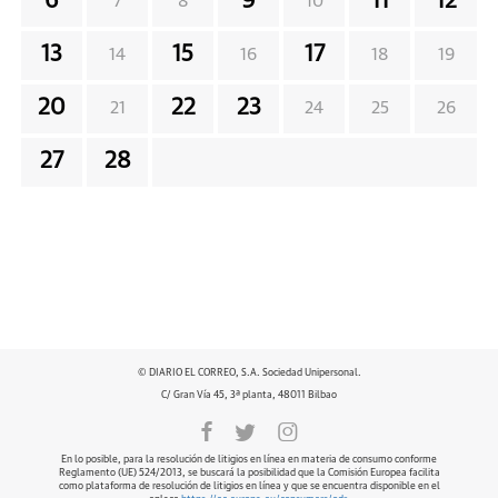
6
9
11
12
7
8
10
13
15
17
14
16
18
19
20
22
23
21
24
25
26
27
28
© DIARIO EL CORREO, S.A. Sociedad Unipersonal.
C/ Gran Vía 45, 3ª planta, 48011 Bilbao
En lo posible, para la resolución de litigios en línea en materia de consumo conforme
Reglamento (UE) 524/2013, se buscará la posibilidad que la Comisión Europea facilita
como plataforma de resolución de litigios en línea y que se encuentra disponible en el