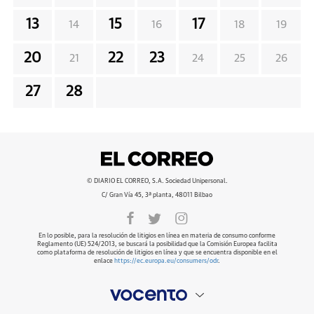
13
15
17
14
16
18
19
20
22
23
21
24
25
26
27
28
© DIARIO EL CORREO, S.A. Sociedad Unipersonal.
C/ Gran Vía 45, 3ª planta, 48011 Bilbao
En lo posible, para la resolución de litigios en línea en materia de consumo conforme
Reglamento (UE) 524/2013, se buscará la posibilidad que la Comisión Europea facilita
como plataforma de resolución de litigios en línea y que se encuentra disponible en el
enlace
https://ec.europa.eu/consumers/odr
.