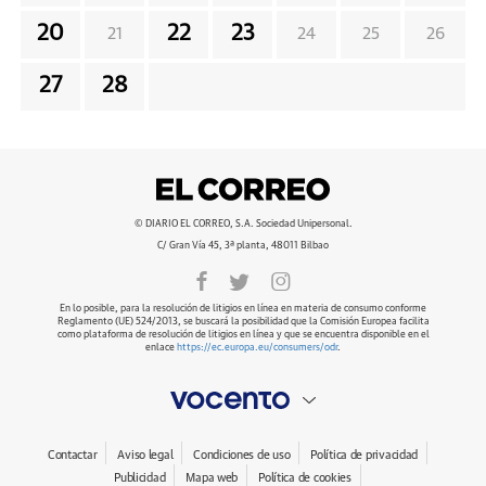
20
22
23
21
24
25
26
27
28
© DIARIO EL CORREO, S.A. Sociedad Unipersonal.
C/ Gran Vía 45, 3ª planta, 48011 Bilbao
En lo posible, para la resolución de litigios en línea en materia de consumo conforme
Reglamento (UE) 524/2013, se buscará la posibilidad que la Comisión Europea facilita
como plataforma de resolución de litigios en línea y que se encuentra disponible en el
enlace
https://ec.europa.eu/consumers/odr
.
Contactar
Aviso legal
Condiciones de uso
Política de privacidad
Publicidad
Mapa web
Política de cookies