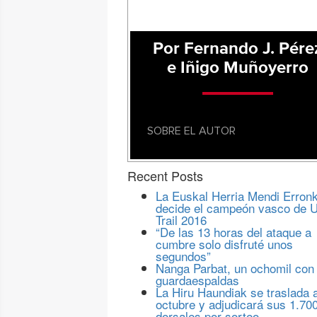
Por Fernando J. Pére
e Iñigo Muñoyerro
SOBRE EL AUTOR
Recent Posts
La Euskal Herria Mendi Erron
decide el campeón vasco de U
Trail 2016
“De las 13 horas del ataque a
cumbre solo disfruté unos
segundos”
Nanga Parbat, un ochomil con
guardaespaldas
La Hiru Haundiak se traslada 
octubre y adjudicará sus 1.70
dorsales por sorteo