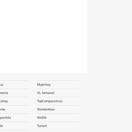
ias
Mujerhoy
onecta
XL Semanal
cahoy
TopComparativas
ante
WomenNow
partido
Welife
ón
Turium