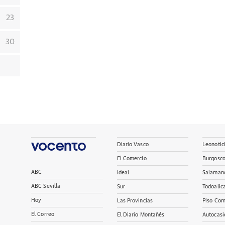
23
30
Diario Vasco
Leonotic
El Comercio
Burgosc
ABC
Ideal
Salaman
ABC Sevilla
Sur
Todoalic
Hoy
Las Provincias
Piso Com
El Correo
El Diario Montañés
Autocasi