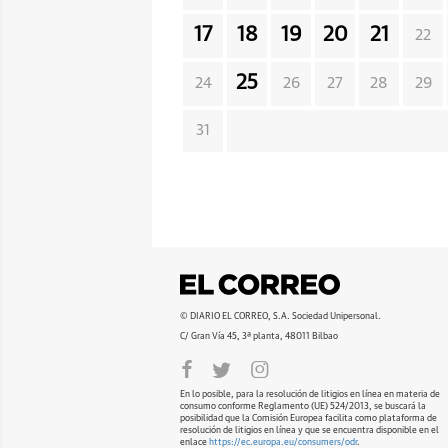
17
18
19
20
21
22
25
24
26
27
28
29
31
© DIARIO EL CORREO, S.A. Sociedad Unipersonal.
C/ Gran Vía 45, 3ª planta, 48011 Bilbao
En lo posible, para la resolución de litigios en línea en materia de
consumo conforme Reglamento (UE) 524/2013, se buscará la
posibilidad que la Comisión Europea facilita como plataforma de
resolución de litigios en línea y que se encuentra disponible en el
enlace
https://ec.europa.eu/consumers/odr
.