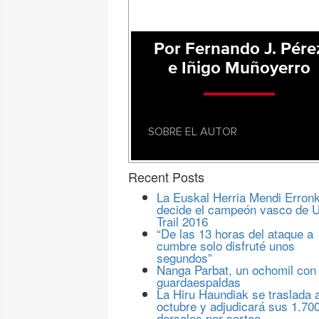
Por Fernando J. Pére
e Iñigo Muñoyerro
SOBRE EL AUTOR
Recent Posts
La Euskal Herria Mendi Erron
decide el campeón vasco de U
Trail 2016
“De las 13 horas del ataque a
cumbre solo disfruté unos
segundos”
Nanga Parbat, un ochomil con
guardaespaldas
La Hiru Haundiak se traslada 
octubre y adjudicará sus 1.70
dorsales por sorteo