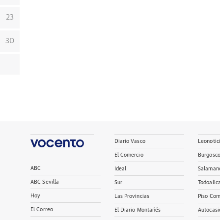
23
30
Diario Vasco
Leonotic
El Comercio
Burgosc
ABC
Ideal
Salaman
ABC Sevilla
Sur
Todoalic
Hoy
Las Provincias
Piso Com
El Correo
El Diario Montañés
Autocasi