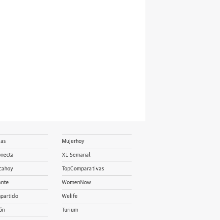
ias
Mujerhoy
onecta
XL Semanal
cahoy
TopComparativas
ante
WomenNow
partido
Welife
ón
Turium