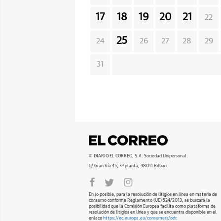
17
18
19
20
21
22
25
24
26
27
28
29
31
© DIARIO EL CORREO, S.A. Sociedad Unipersonal.
C/ Gran Vía 45, 3ª planta, 48011 Bilbao
En lo posible, para la resolución de litigios en línea en materia de
consumo conforme Reglamento (UE) 524/2013, se buscará la
posibilidad que la Comisión Europea facilita como plataforma de
resolución de litigios en línea y que se encuentra disponible en el
enlace
https://ec.europa.eu/consumers/odr
.