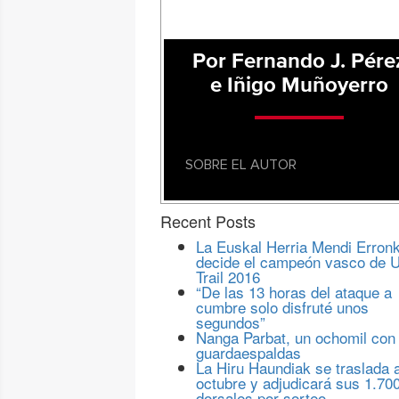
Por Fernando J. Pére
e Iñigo Muñoyerro
SOBRE EL AUTOR
Recent Posts
La Euskal Herria Mendi Erron
decide el campeón vasco de U
Trail 2016
“De las 13 horas del ataque a
cumbre solo disfruté unos
segundos”
Nanga Parbat, un ochomil con
guardaespaldas
La Hiru Haundiak se traslada 
octubre y adjudicará sus 1.70
dorsales por sorteo