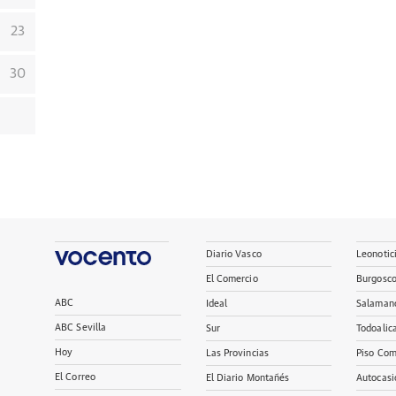
23
30
Diario Vasco
Leonotic
El Comercio
Burgosc
ABC
Ideal
Salaman
ABC Sevilla
Sur
Todoalic
Hoy
Las Provincias
Piso Com
El Correo
El Diario Montañés
Autocasi