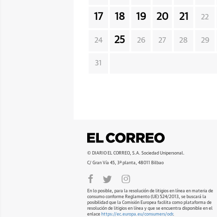
17
18
19
20
21
22
25
24
26
27
28
29
31
© DIARIO EL CORREO, S.A. Sociedad Unipersonal.
C/ Gran Vía 45, 3ª planta, 48011 Bilbao
En lo posible, para la resolución de litigios en línea en materia de
consumo conforme Reglamento (UE) 524/2013, se buscará la
posibilidad que la Comisión Europea facilita como plataforma de
resolución de litigios en línea y que se encuentra disponible en el
enlace
https://ec.europa.eu/consumers/odr
.