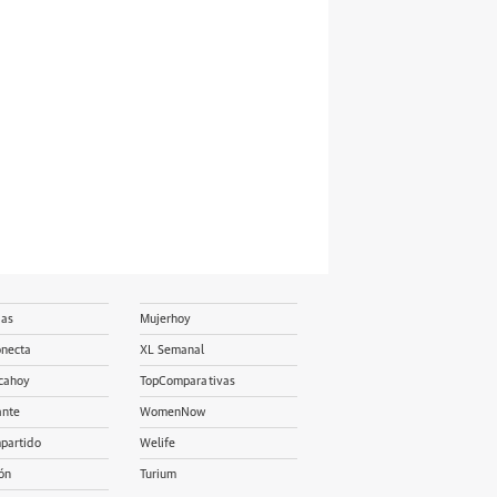
ias
Mujerhoy
onecta
XL Semanal
cahoy
TopComparativas
ante
WomenNow
partido
Welife
ón
Turium