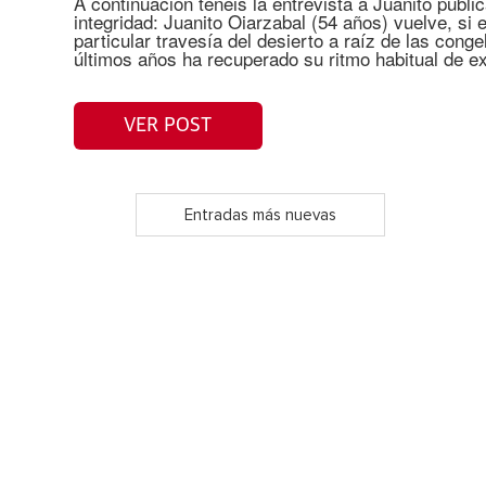
A continuación tenéis la entrevista a Juanito publ
integridad: Juanito Oiarzabal (54 años) vuelve, si 
particular travesía del desierto a raíz de las cong
últimos años ha recuperado su ritmo habitual de e
VER POST
Entradas más nuevas