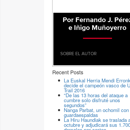
Por Fernando J. Pére
e Iñigo Muñoyerro
SOBRE EL AUTOR
Recent Posts
La Euskal Herria Mendi Erron
decide el campeón vasco de U
Trail 2016
“De las 13 horas del ataque a
cumbre solo disfruté unos
segundos”
Nanga Parbat, un ochomil con
guardaespaldas
La Hiru Haundiak se traslada 
octubre y adjudicará sus 1.70
dorsales por sorteo