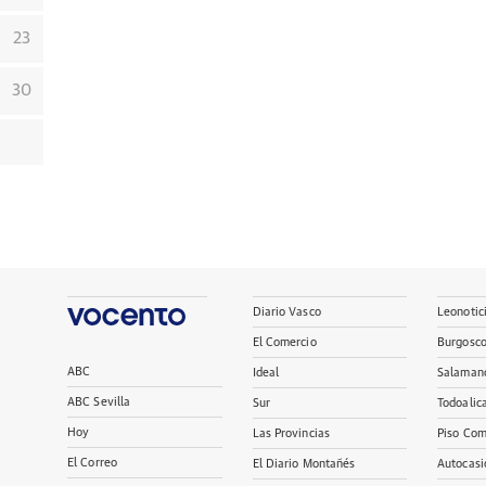
23
30
Diario Vasco
Leonotic
El Comercio
Burgosc
ABC
Ideal
Salaman
ABC Sevilla
Sur
Todoalic
Hoy
Las Provincias
Piso Com
El Correo
El Diario Montañés
Autocasi