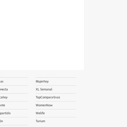
ias
Mujerhoy
onecta
XL Semanal
cahoy
TopComparativas
ante
WomenNow
partido
Welife
ón
Turium