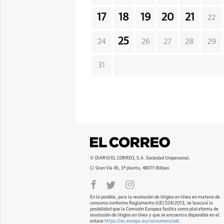
17
18
19
20
21
22
25
24
26
27
28
29
31
© DIARIO EL CORREO, S.A. Sociedad Unipersonal.
C/ Gran Vía 45, 3ª planta, 48011 Bilbao
En lo posible, para la resolución de litigios en línea en materia de
consumo conforme Reglamento (UE) 524/2013, se buscará la
posibilidad que la Comisión Europea facilita como plataforma de
resolución de litigios en línea y que se encuentra disponible en el
enlace
https://ec.europa.eu/consumers/odr
.