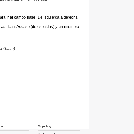
tes de volar al Campo Base.
ara ir al campo base. De izquierda a derecha:
inas, Dani Ascaso (de espaldas) y un miembro
ña Guara).
ias
Mujerhoy