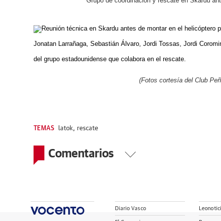
Grupo de coordinación y rescate en Skardu an
Reunión técnica en Skardu antes de montar en el helicóptero p
Jonatan Larrañaga, Sebastián Álvaro, Jordi Tossas, Jordi Corom
del grupo estadounidense que colabora en el rescate.
(Fotos cortesía del Club Pe
TEMAS
latok
,
rescate
Comentarios
Diario Vasco
Leonotic