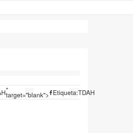
"
AH
Etiqueta:
TDAH
target="blank">