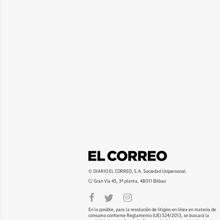
© DIARIO EL CORREO, S.A. Sociedad Unipersonal.
C/ Gran Vía 45, 3ª planta, 48011 Bilbao
En lo posible, para la resolución de litigios en línea en materia de
consumo conforme Reglamento (UE) 524/2013, se buscará la