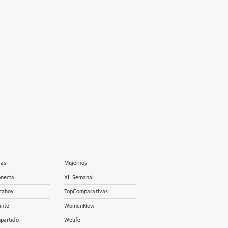
ias
Mujerhoy
onecta
XL Semanal
cahoy
TopComparativas
ante
WomenNow
partido
Welife