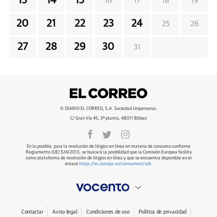
13
14
15
16
17
18
19
20
21
22
23
24
25
26
27
28
29
30
31
© DIARIO EL CORREO, S.A. Sociedad Unipersonal.
C/ Gran Vía 45, 3ª planta, 48011 Bilbao
En lo posible, para la resolución de litigios en línea en materia de consumo conforme
Reglamento (UE) 524/2013, se buscará la posibilidad que la Comisión Europea facilita
como plataforma de resolución de litigios en línea y que se encuentra disponible en el
enlace
https://ec.europa.eu/consumers/odr
.
Contactar
Aviso legal
Condiciones de uso
Política de privacidad