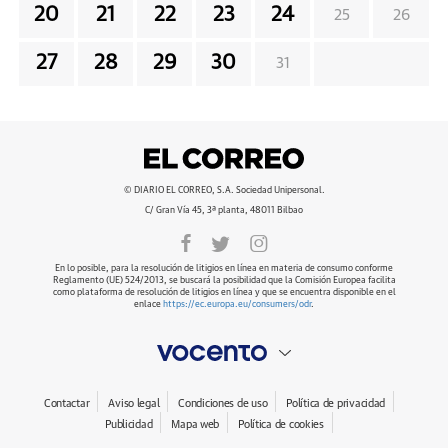
20
21
22
23
24
25
26
27
28
29
30
31
© DIARIO EL CORREO, S.A. Sociedad Unipersonal.
C/ Gran Vía 45, 3ª planta, 48011 Bilbao
En lo posible, para la resolución de litigios en línea en materia de consumo conforme
Reglamento (UE) 524/2013, se buscará la posibilidad que la Comisión Europea facilita
como plataforma de resolución de litigios en línea y que se encuentra disponible en el
enlace
https://ec.europa.eu/consumers/odr
.
Contactar
Aviso legal
Condiciones de uso
Política de privacidad
Publicidad
Mapa web
Política de cookies