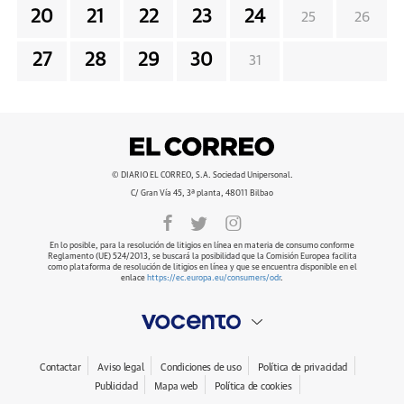
20
21
22
23
24
25
26
27
28
29
30
31
© DIARIO EL CORREO, S.A. Sociedad Unipersonal.
C/ Gran Vía 45, 3ª planta, 48011 Bilbao
En lo posible, para la resolución de litigios en línea en materia de consumo conforme
Reglamento (UE) 524/2013, se buscará la posibilidad que la Comisión Europea facilita
como plataforma de resolución de litigios en línea y que se encuentra disponible en el
enlace
https://ec.europa.eu/consumers/odr
.
Contactar
Aviso legal
Condiciones de uso
Política de privacidad
Publicidad
Mapa web
Política de cookies