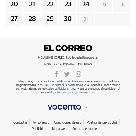
20
21
22
23
24
25
26
27
28
29
30
31
© DIARIO EL CORREO, S.A. Sociedad Unipersonal.
C/ Gran Vía 45, 3ª planta, 48011 Bilbao
En lo posible, para la resolución de litigios en línea en materia de consumo conforme
Reglamento (UE) 524/2013, se buscará la posibilidad que la Comisión Europea facilita
como plataforma de resolución de litigios en línea y que se encuentra disponible en el
enlace
https://ec.europa.eu/consumers/odr
.
Contactar
Aviso legal
Condiciones de uso
Política de privacidad
Publicidad
Mapa web
Política de cookies