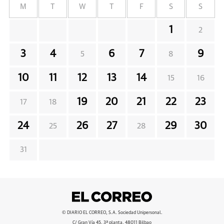
M
T
W
T
F
S
S
1
2
3
4
6
7
9
5
8
10
11
12
13
14
15
16
19
20
21
22
23
17
18
24
26
27
29
30
25
28
31
© DIARIO EL CORREO, S.A. Sociedad Unipersonal.
C/ Gran Vía 45, 3ª planta, 48011 Bilbao