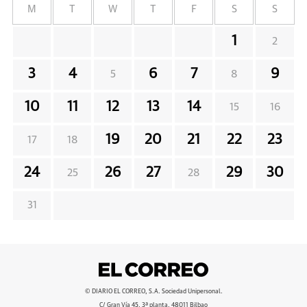
M
T
W
T
F
S
S
1
2
3
4
6
7
9
5
8
10
11
12
13
14
15
16
19
20
21
22
23
17
18
24
26
27
29
30
25
28
31
© DIARIO EL CORREO, S.A. Sociedad Unipersonal.
C/ Gran Vía 45, 3ª planta, 48011 Bilbao