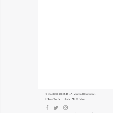
© DIARIO EL CORREO, S.A. Sociedad Unipersonal.
C/ Gran Vía 45, 3ª planta, 48011 Bilbao