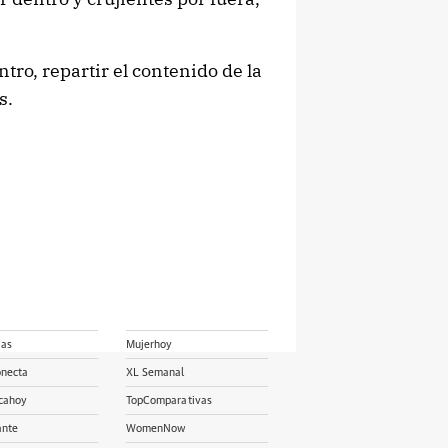
tro, repartir el contenido de la
s.
ias
Mujerhoy
onecta
XL Semanal
cahoy
TopComparativas
ante
WomenNow