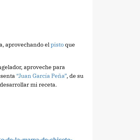
a, aprovechando el
pisto
que
ngelador, aproveche para
resenta
“Juan García Peña”
, de su
 desarrollar mi receta.
sto-de-la-mama-de-chicote-