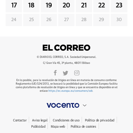
17
18
19
20
21
22
23
24
25
26
27
28
29
30
© DIARIO EL CORREO, S.A. Sociedad Unipersonal.
C/ Gran Vía 45, 3ª planta, 48011 Bilbao
En lo posible, para la resolución de litigios en línea en materia de consumo conforme
Reglamento (UE) 524/2013, se buscará la posibilidad que la Comisión Europea facilita
como plataforma de resolución de litigios en línea y que se encuentra disponible en el
enlace
https://ec.europa.eu/consumers/odr
.
Contactar
Aviso legal
Condiciones de uso
Política de privacidad
Publicidad
Mapa web
Política de cookies