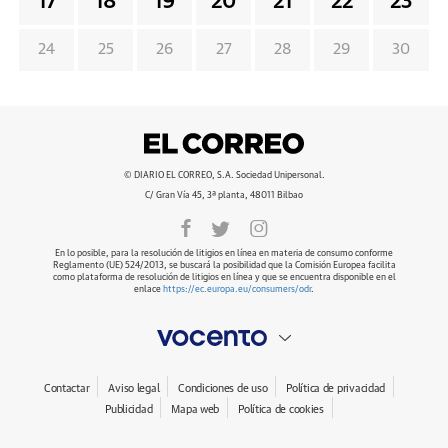
17
18
19
20
21
22
23
24
25
26
27
28
29
30
© DIARIO EL CORREO, S.A. Sociedad Unipersonal.
C/ Gran Vía 45, 3ª planta, 48011 Bilbao
En lo posible, para la resolución de litigios en línea en materia de consumo conforme
Reglamento (UE) 524/2013, se buscará la posibilidad que la Comisión Europea facilita
como plataforma de resolución de litigios en línea y que se encuentra disponible en el
enlace
https://ec.europa.eu/consumers/odr
.
Contactar
Aviso legal
Condiciones de uso
Política de privacidad
Publicidad
Mapa web
Política de cookies