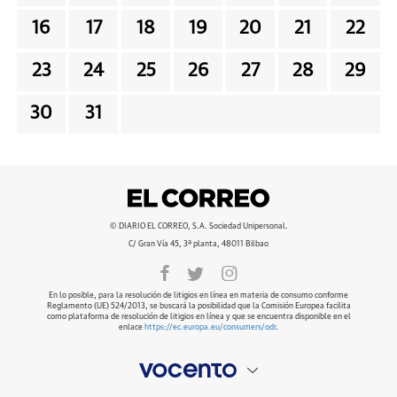
16
17
18
19
20
21
22
23
24
25
26
27
28
29
30
31
© DIARIO EL CORREO, S.A. Sociedad Unipersonal.
C/ Gran Vía 45, 3ª planta, 48011 Bilbao
En lo posible, para la resolución de litigios en línea en materia de consumo conforme
Reglamento (UE) 524/2013, se buscará la posibilidad que la Comisión Europea facilita
como plataforma de resolución de litigios en línea y que se encuentra disponible en el
enlace
https://ec.europa.eu/consumers/odr
.