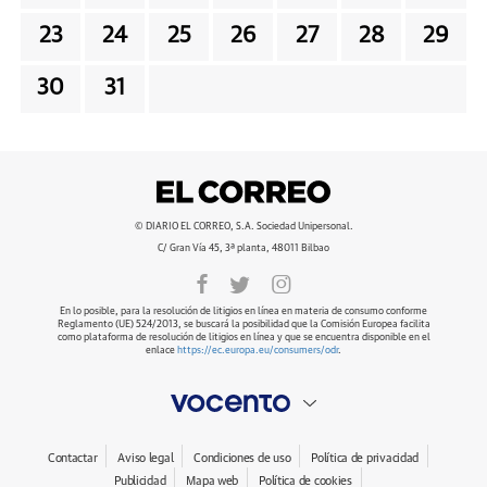
23
24
25
26
27
28
29
30
31
© DIARIO EL CORREO, S.A. Sociedad Unipersonal.
C/ Gran Vía 45, 3ª planta, 48011 Bilbao
En lo posible, para la resolución de litigios en línea en materia de consumo conforme
Reglamento (UE) 524/2013, se buscará la posibilidad que la Comisión Europea facilita
como plataforma de resolución de litigios en línea y que se encuentra disponible en el
enlace
https://ec.europa.eu/consumers/odr
.
Contactar
Aviso legal
Condiciones de uso
Política de privacidad
Publicidad
Mapa web
Política de cookies