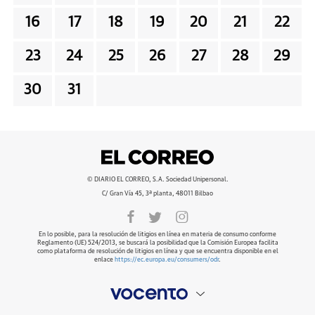
16
17
18
19
20
21
22
23
24
25
26
27
28
29
30
31
© DIARIO EL CORREO, S.A. Sociedad Unipersonal.
C/ Gran Vía 45, 3ª planta, 48011 Bilbao
En lo posible, para la resolución de litigios en línea en materia de consumo conforme
Reglamento (UE) 524/2013, se buscará la posibilidad que la Comisión Europea facilita
como plataforma de resolución de litigios en línea y que se encuentra disponible en el
enlace
https://ec.europa.eu/consumers/odr
.