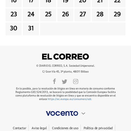
16
17
18
19
20
21
22
23
24
25
26
27
28
29
30
31
© DIARIO EL CORREO, S.A. Sociedad Unipersonal.
C/ Gran Vía 45, 3ª planta, 48011 Bilbao
En lo posible, para la resolución de litigios en línea en materia de consumo conforme
Reglamento (UE) 524/2013, se buscará la posibilidad que la Comisión Europea facilita
como plataforma de resolución de litigios en línea y que se encuentra disponible en el
enlace
https://ec.europa.eu/consumers/odr
.
Contactar
Aviso legal
Condiciones de uso
Política de privacidad