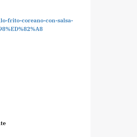
lo-frito-coreano-con-salsa-
98%ED%82%A8
nte