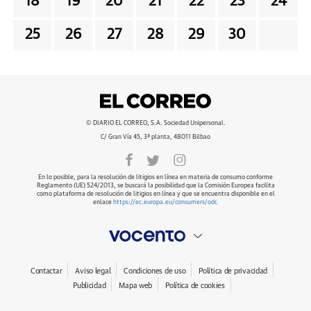
18
19
20
21
22
23
24
25
26
27
28
29
30
© DIARIO EL CORREO, S.A. Sociedad Unipersonal.
C/ Gran Vía 45, 3ª planta, 48011 Bilbao
En lo posible, para la resolución de litigios en línea en materia de consumo conforme
Reglamento (UE) 524/2013, se buscará la posibilidad que la Comisión Europea facilita
como plataforma de resolución de litigios en línea y que se encuentra disponible en el
enlace
https://ec.europa.eu/consumers/odr
.
Contactar
Aviso legal
Condiciones de uso
Política de privacidad
Publicidad
Mapa web
Política de cookies