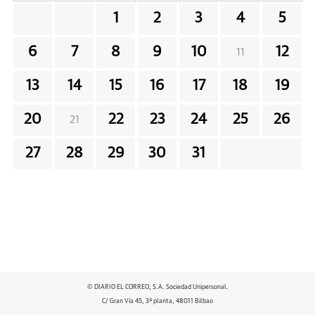
1
2
3
4
5
6
7
8
9
10
12
11
13
14
15
16
17
18
19
20
22
23
24
25
26
21
27
28
29
30
31
© DIARIO EL CORREO, S.A. Sociedad Unipersonal.
C/ Gran Vía 45, 3ª planta, 48011 Bilbao