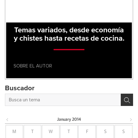
Temas variados, desde economía
y chistes hasta recetas de cocina.
SOBRE EL AUTOR
Buscador
January
2014
M
T
W
T
F
S
S