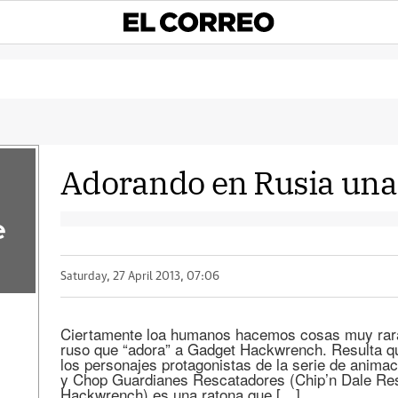
Adorando en Rusia una 
e
Saturday, 27 April 2013, 07:06
Ciertamente loa humanos hacemos cosas muy raras
ruso que “adora” a Gadget Hackwrench. Resulta 
los personajes protagonistas de la serie de animac
y Chop Guardianes Rescatadores (Chip’n Dale Re
Hackwrench) es una ratona que […]