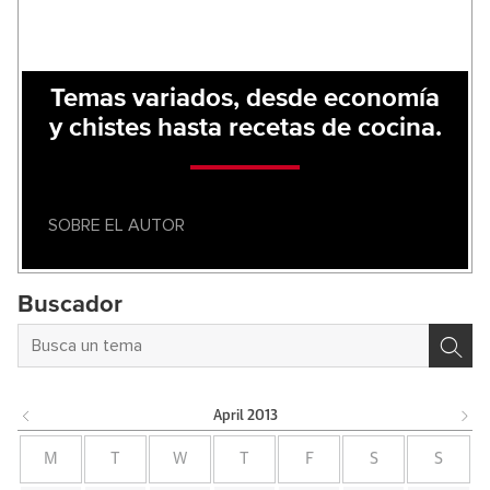
Temas variados, desde economía
y chistes hasta recetas de cocina.
SOBRE EL AUTOR
Buscador
April
2013
M
T
W
T
F
S
S