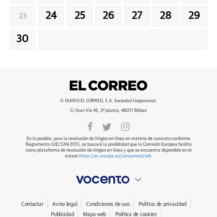
24
25
26
27
28
29
23
30
© DIARIO EL CORREO, S.A. Sociedad Unipersonal.
C/ Gran Vía 45, 3ª planta, 48011 Bilbao
En lo posible, para la resolución de litigios en línea en materia de consumo conforme
Reglamento (UE) 524/2013, se buscará la posibilidad que la Comisión Europea facilita
como plataforma de resolución de litigios en línea y que se encuentra disponible en el
enlace
https://ec.europa.eu/consumers/odr
.
Contactar
Aviso legal
Condiciones de uso
Política de privacidad
Publicidad
Mapa web
Política de cookies