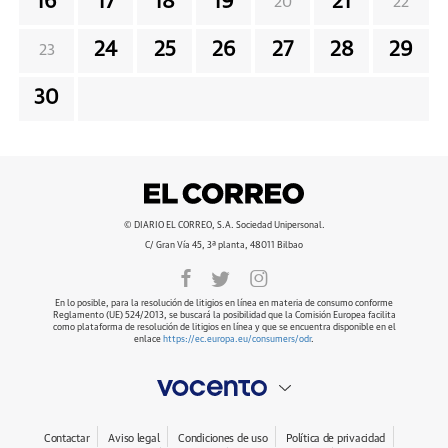
16
17
18
19
21
20
22
24
25
26
27
28
29
23
30
© DIARIO EL CORREO, S.A. Sociedad Unipersonal.
C/ Gran Vía 45, 3ª planta, 48011 Bilbao
En lo posible, para la resolución de litigios en línea en materia de consumo conforme
Reglamento (UE) 524/2013, se buscará la posibilidad que la Comisión Europea facilita
como plataforma de resolución de litigios en línea y que se encuentra disponible en el
enlace
https://ec.europa.eu/consumers/odr
.
Contactar
Aviso legal
Condiciones de uso
Política de privacidad