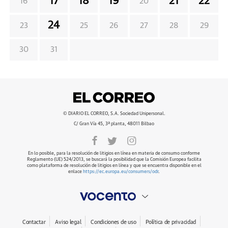
17
18
19
21
22
16
20
24
23
25
26
27
28
29
30
31
© DIARIO EL CORREO, S.A. Sociedad Unipersonal.
C/ Gran Vía 45, 3ª planta, 48011 Bilbao
En lo posible, para la resolución de litigios en línea en materia de consumo conforme
Reglamento (UE) 524/2013, se buscará la posibilidad que la Comisión Europea facilita
como plataforma de resolución de litigios en línea y que se encuentra disponible en el
enlace
https://ec.europa.eu/consumers/odr
.
Contactar
Aviso legal
Condiciones de uso
Política de privacidad