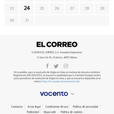
24
23
25
26
27
28
29
30
31
© DIARIO EL CORREO, S.A. Sociedad Unipersonal.
C/ Gran Vía 45, 3ª planta, 48011 Bilbao
En lo posible, para la resolución de litigios en línea en materia de consumo conforme
Reglamento (UE) 524/2013, se buscará la posibilidad que la Comisión Europea facilita
como plataforma de resolución de litigios en línea y que se encuentra disponible en el
enlace
https://ec.europa.eu/consumers/odr
.
Contactar
Aviso legal
Condiciones de uso
Política de privacidad
Publicidad
Mapa web
Política de cookies