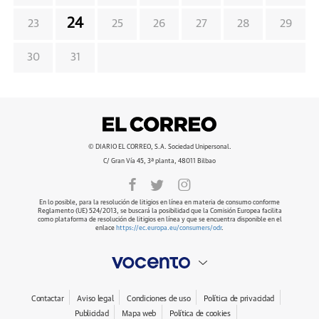
24
23
25
26
27
28
29
30
31
© DIARIO EL CORREO, S.A. Sociedad Unipersonal.
C/ Gran Vía 45, 3ª planta, 48011 Bilbao
En lo posible, para la resolución de litigios en línea en materia de consumo conforme
Reglamento (UE) 524/2013, se buscará la posibilidad que la Comisión Europea facilita
como plataforma de resolución de litigios en línea y que se encuentra disponible en el
enlace
https://ec.europa.eu/consumers/odr
.
Contactar
Aviso legal
Condiciones de uso
Política de privacidad
Publicidad
Mapa web
Política de cookies