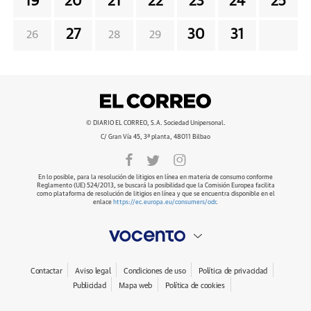
19
20
21
22
23
24
25
27
30
31
26
28
29
© DIARIO EL CORREO, S.A. Sociedad Unipersonal.
C/ Gran Vía 45, 3ª planta, 48011 Bilbao
En lo posible, para la resolución de litigios en línea en materia de consumo conforme
Reglamento (UE) 524/2013, se buscará la posibilidad que la Comisión Europea facilita
como plataforma de resolución de litigios en línea y que se encuentra disponible en el
enlace
https://ec.europa.eu/consumers/odr
.
Contactar
Aviso legal
Condiciones de uso
Política de privacidad
Publicidad
Mapa web
Política de cookies