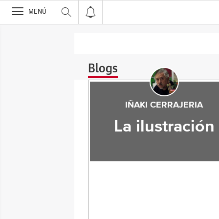
>
MENÚ
Blogs
IÑAKI CERRAJERIA
La ilustración