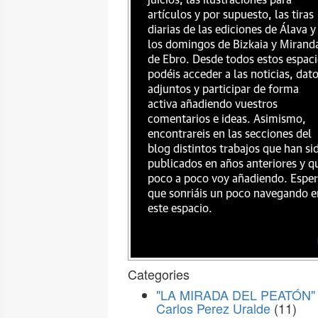
juicios, las ilustraciones para
artículos y por supuesto, las tiras
diarias de las ediciones de Álava y
los domingos de Bizkaia y Mirand
de Ebro. Desde todos estos espac
podéis acceder a las noticias, dat
adjuntos y participar de forma
activa añadiendo vuestros
comentarios e ideas. Asimismo,
encontrareis en las secciones del
blog distintos trabajos que han si
publicados en años anteriores y q
poco a poco voy añadiendo. Espe
que sonriáis un poco navegando e
este espacio.
Categories
"LA MIRADA DEL PEATÓN" 
Carlos Perez Uralde
(11)