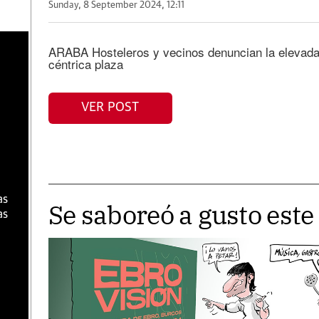
Sunday, 8 September 2024, 12:11
a
ARABA Hosteleros y vecinos denuncian la elevada
céntrica plaza
VER POST
as
Se saboreó a gusto es
as