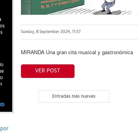
a
ios
os
Sunday, 8 September 2024, 11:57
MIRANDA Una gran cita musical y gastronómica
do
VER POST
ue
ro
n
Entradas más nuevas
por